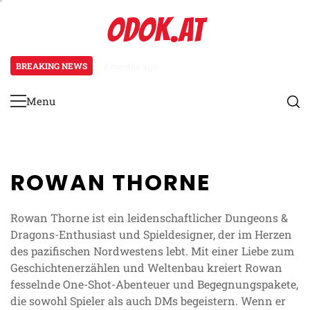
Skip
ODOK.AT
to
content
BREAKING NEWS
4 months ago
Nekromant Charakterbogen: Untot
Menu
Primary
Menu
ROWAN THORNE
Rowan Thorne ist ein leidenschaftlicher Dungeons &
Dragons-Enthusiast und Spieldesigner, der im Herzen
des pazifischen Nordwestens lebt. Mit einer Liebe zum
Geschichtenerzählen und Weltenbau kreiert Rowan
fesselnde One-Shot-Abenteuer und Begegnungspakete,
die sowohl Spieler als auch DMs begeistern. Wenn er