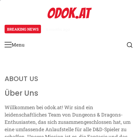
Skip
ODOK.AT
to
content
BREAKING NEWS
4 months ago
Nekromant Charakterbogen: Untot
Menu
Primary
Menu
ABOUT US
Über Uns
Willkommen bei odok.at! Wir sind ein
leidenschaftliches Team von Dungeons & Dragons-
Enthusiasten, das sich zusammengeschlossen hat, um
eine umfassende Anlaufstelle für alle D&D-Spieler zu
schaffen. Unsere Mission ist es, die Fantasie und das