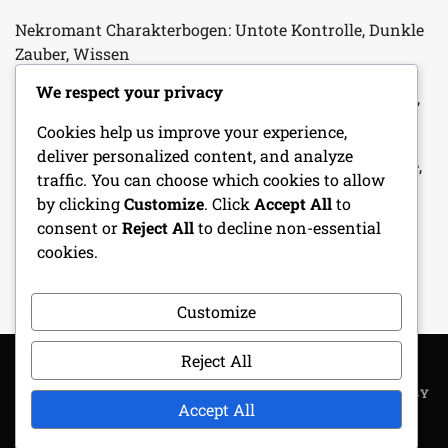
Nekromant Charakterbogen: Untote Kontrolle, Dunkle
Zauber, Wissen
We respect your privacy
NPC-Ersteller: Charaktereigenschaften, Motivationen,
Hintergründe
Cookies help us improve your experience,
deliver personalized content, and analyze
Sci-Fi One-Shot Abenteuer: Futuristische Technologie,
traffic. You can choose which cookies to allow
Alien-Begegnungen, Weltraumreisen
by clicking
Customize
. Click
Accept All
to
consent or
Reject All
to decline non-essential
Paladin-Charakterbogen: Eide, Kampfkraft, Göttliche
cookies.
Kräfte
Customize
Reject All
COPYRIGHT ALL RIGHTS RESERVED
|
THEME: METROGIST BY
Accept All
UNITEDTHEME
.