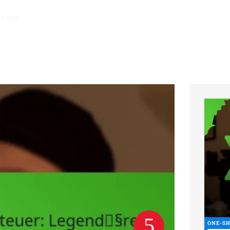
hs ago
Nekromant Charakterbogen: Untote Kontrolle, Dunkle Zauber, W
ONE-S