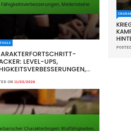
CHARA
KRIE
KAMP
HIN
TOOLS
POSTE
ARAKTERFORTSCHRITT-
ACKER: LEVEL-UPS,
HIGKEITSVERBESSERUNGEN,
ILENSTEINE
TED ON
11/03/2026