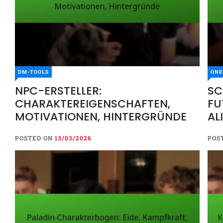
DM-TOOLS
ONE
NPC-ERSTELLER:
SC
CHARAKTEREIGENSCHAFTEN,
FU
MOTIVATIONEN, HINTERGRÜNDE
AL
WE
POSTED ON
13/03/2026
POS