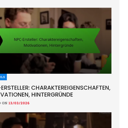
RBÖGEN
OMANT CHARAKTERBOGEN: UNTOTE 
E ZAUBER, WISSEN
ON
13/03/2026
OLS
kterbogen für Nekromanten ist ein unverzichtbares Werkzeu
ERSTELLER: CHARAKTEREIGENSCHAFTEN,
gen Fähigkeiten, Zauber und die Lore detailliert, die die du
VATIONEN, HINTERGRÜNDE
rs
D ON
13/03/2026