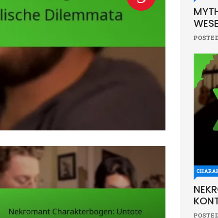
MYTH
WESE
POSTE
CHARA
NEK
KONT
POSTE