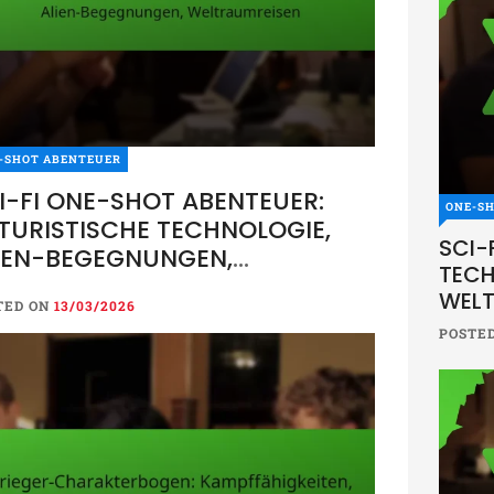
-SHOT ABENTEUER
I-FI ONE-SHOT ABENTEUER:
ONE-S
TURISTISCHE TECHNOLOGIE,
SCI-
IEN-BEGEGNUNGEN,
TECH
LTRAUMREISEN
WELT
TED ON
13/03/2026
POSTE