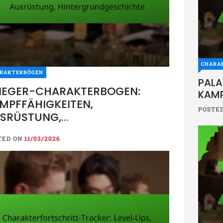
CHARA
RAKTERBÖGEN
PALA
IEGER-CHARAKTERBOGEN:
KAMP
MPFFÄHIGKEITEN,
POSTE
SRÜSTUNG,
NTERGRUNDGESCHICHTE
TED ON
11/03/2026